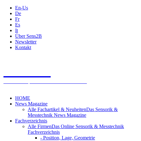
En-Us
De
Fr
Es
It
Über Sens2B
Newsletter
Kontakt
Sens2B
Das Online Fachportal
- 100% Sensorik & Messtechnik
HOME
News Magazine
Alle Fachartikel & Neuheiten
Das Sensorik &
Messtechnik News Magazine
Fachverzeichnis
Alle Firmen
Das Online Sensorik & Messtechnik
Fachverzeichnis
- Position, Lage, Geometrie