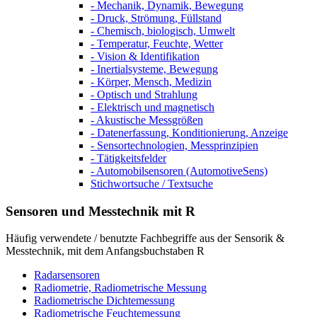
- Mechanik, Dynamik, Bewegung
- Druck, Strömung, Füllstand
- Chemisch, biologisch, Umwelt
- Temperatur, Feuchte, Wetter
- Vision & Identifikation
- Inertialsysteme, Bewegung
- Körper, Mensch, Medizin
- Optisch und Strahlung
- Elektrisch und magnetisch
- Akustische Messgrößen
- Datenerfassung, Konditionierung, Anzeige
- Sensortechnologien, Messprinzipien
- Tätigkeitsfelder
- Automobilsensoren (AutomotiveSens)
Stichwortsuche / Textsuche
Sensoren und Messtechnik mit R
Häufig verwendete / benutzte Fachbegriffe aus der Sensorik &
Messtechnik, mit dem Anfangsbuchstaben R
Radarsensoren
Radiometrie, Radiometrische Messung
Radiometrische Dichtemessung
Radiometrische Feuchtemessung