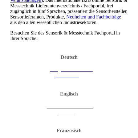
Veranstaltungen)
. Das internationale B2B online Sensorik &
Messtechnik Lieferantenverzeichnis / Fachportal, frei
zugänglich in fünf Sprachen, präsentiert die Sensorhersteller,
Sensorlieferanten, Produkte,
Neuheiten und Fachbeiträge
aus den allen wesentlichen Industriesektoren.
Besuchen Sie das Sensorik & Messtechnik Fachportal in
Ihrer Sprache:
Deutsch
Die ganze Sensorik &
Messtechnik
Englisch
All Sensors & Measuring
Devices
Französisch