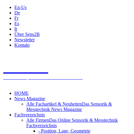
En-Us
De
Fr
Es
It
Über Sens2B
Newsletter
Kontakt
Sens2B
Das Online Fachportal
- 100% Sensorik & Messtechnik
HOME
News Magazine
Alle Fachartikel & Neuheiten
Das Sensorik &
Messtechnik News Magazine
Fachverzeichnis
Alle Firmen
Das Online Sensorik & Messtechnik
Fachverzeichnis
- Position, Lage, Geometrie