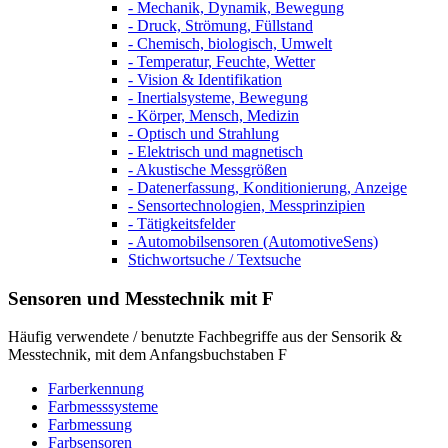
- Mechanik, Dynamik, Bewegung
- Druck, Strömung, Füllstand
- Chemisch, biologisch, Umwelt
- Temperatur, Feuchte, Wetter
- Vision & Identifikation
- Inertialsysteme, Bewegung
- Körper, Mensch, Medizin
- Optisch und Strahlung
- Elektrisch und magnetisch
- Akustische Messgrößen
- Datenerfassung, Konditionierung, Anzeige
- Sensortechnologien, Messprinzipien
- Tätigkeitsfelder
- Automobilsensoren (AutomotiveSens)
Stichwortsuche / Textsuche
Sensoren und Messtechnik mit F
Häufig verwendete / benutzte Fachbegriffe aus der Sensorik &
Messtechnik, mit dem Anfangsbuchstaben F
Farberkennung
Farbmesssysteme
Farbmessung
Farbsensoren