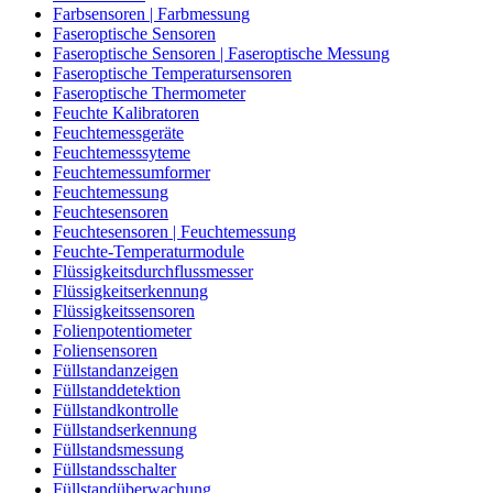
Farbsensoren | Farbmessung
Faseroptische Sensoren
Faseroptische Sensoren | Faseroptische Messung
Faseroptische Temperatursensoren
Faseroptische Thermometer
Feuchte Kalibratoren
Feuchtemessgeräte
Feuchtemesssyteme
Feuchtemessumformer
Feuchtemessung
Feuchtesensoren
Feuchtesensoren | Feuchtemessung
Feuchte-Temperaturmodule
Flüssigkeitsdurchflussmesser
Flüssigkeitserkennung
Flüssigkeitssensoren
Folienpotentiometer
Foliensensoren
Füllstandanzeigen
Füllstanddetektion
Füllstandkontrolle
Füllstandserkennung
Füllstandsmessung
Füllstandsschalter
Füllstandüberwachung